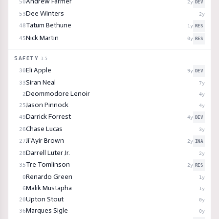
Andrew Farmer
50
2
y
DEV
Dee Winters
53
2
y
Tatum Bethune
48
1
y
RES
Nick Martin
45
0
y
RES
SAFETY
15
Eli Apple
30
9
y
DEV
Siran Neal
33
7
y
Deommodore Lenoir
2
4
y
Jason Pinnock
25
4
y
Darrick Forrest
49
4
y
DEV
Chase Lucas
26
3
y
Ji'Ayir Brown
27
2
y
INA
Darrell Luter Jr.
28
2
y
Tre Tomlinson
35
2
y
RES
Renardo Green
0
1
y
Malik Mustapha
6
1
y
Upton Stout
20
0
y
Marques Sigle
36
0
y