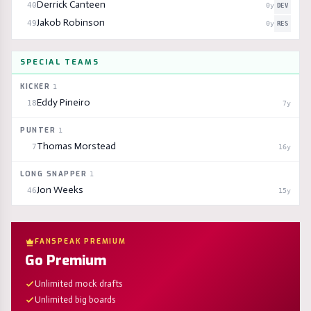
Derrick Canteen
40
0
y
DEV
Jakob Robinson
49
0
y
RES
SPECIAL TEAMS
KICKER
1
Eddy Pineiro
18
7
y
PUNTER
1
Thomas Morstead
7
16
y
LONG SNAPPER
1
Jon Weeks
46
15
y
FANSPEAK PREMIUM
Go Premium
Unlimited mock drafts
Unlimited big boards