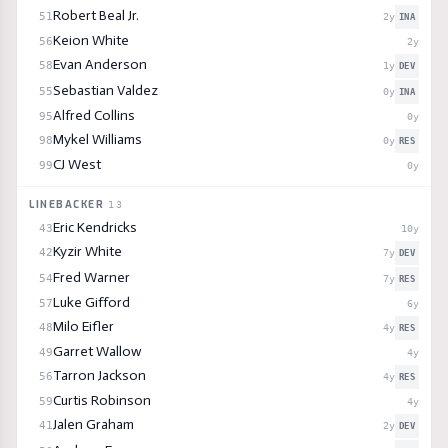
Robert Beal Jr.
51
2
y
INA
Keion White
56
2
y
Evan Anderson
58
1
y
DEV
Sebastian Valdez
55
0
y
INA
Alfred Collins
95
0
y
Mykel Williams
98
0
y
RES
CJ West
99
0
y
LINEBACKER
13
Eric Kendricks
43
10
y
Kyzir White
42
7
y
DEV
Fred Warner
54
7
y
RES
Luke Gifford
57
6
y
Milo Eifler
48
4
y
RES
Garret Wallow
49
4
y
Tarron Jackson
56
4
y
RES
Curtis Robinson
59
4
y
Jalen Graham
41
2
y
DEV