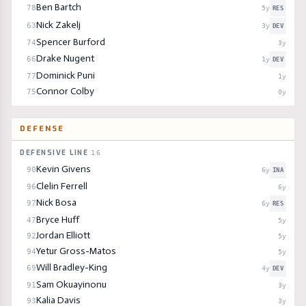
Ben Bartch
78
5
y
RES
Nick Zakelj
63
3
y
DEV
Spencer Burford
74
3
y
Drake Nugent
66
1
y
DEV
Dominick Puni
77
1
y
Connor Colby
75
0
y
DEFENSE
DEFENSIVE LINE
16
Kevin Givens
90
6
y
INA
Clelin Ferrell
96
6
y
Nick Bosa
97
6
y
RES
Bryce Huff
47
5
y
Jordan Elliott
92
5
y
Yetur Gross-Matos
94
5
y
Will Bradley-King
69
4
y
DEV
Sam Okuayinonu
91
3
y
Kalia Davis
93
3
y