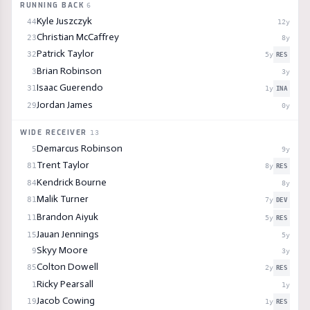
RUNNING BACK
6
Kyle Juszczyk
44
12
y
Christian McCaffrey
23
8
y
Patrick Taylor
32
5
y
RES
Brian Robinson
3
3
y
Isaac Guerendo
31
1
y
INA
Jordan James
29
0
y
WIDE RECEIVER
13
Demarcus Robinson
5
9
y
Trent Taylor
81
8
y
RES
Kendrick Bourne
84
8
y
Malik Turner
81
7
y
DEV
Brandon Aiyuk
11
5
y
RES
Jauan Jennings
15
5
y
Skyy Moore
9
3
y
Colton Dowell
85
2
y
RES
Ricky Pearsall
1
1
y
Jacob Cowing
19
1
y
RES