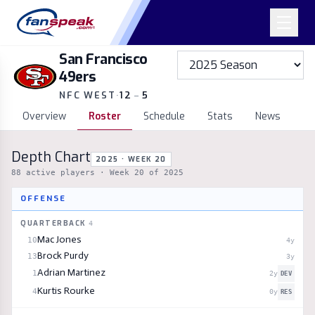
San Francisco
49ers
NFC WEST
·
12
–
5
Overview
Roster
Schedule
Stats
News
Depth Chart
2025 · WEEK 20
88
active players
· Week 20 of 2025
OFFENSE
QUARTERBACK
4
Mac Jones
10
4
y
Brock Purdy
13
3
y
Adrian Martinez
1
2
y
DEV
Kurtis Rourke
4
0
y
RES