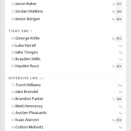
Javon Baker
83
1
y
CUT
Jordan Watkins
17
0
y
INA
Junior Bergen
86
0
y
DEV
TIGHT END
5
George Kittle
85
8
y
RES
Luke Farrell
89
4
y
Jake Tonges
88
3
y
Brayden Willis
82
2
y
Hayden Rucci
87
1
y
DEV
OFFENSIVE LINE
13
Trent Williams
71
15
y
Jake Brendel
64
9
y
Brandon Parker
60
7
y
INA
Matt Hennessy
61
5
y
Austen Pleasants
62
5
y
Isaac Alarcon
67
5
y
DEV
Colton McKivitz
68
5
y